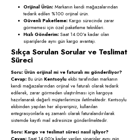
Orijinal Ürün:
Markanın kendi mağazalarından
tedarik edilen %100 orijinal ürün.
Güvenli Paketleme:
Kargo sürecinde zarar
görmemesi için özel paketleme teknikleri.
Hızlı Gönderim:
Saat 14:00'a kadar olan
siparişlerde aynı gün kargo avantajı.
Sıkça Sorulan Sorular ve Teslimat
Süreci
Soru: Ürün orijinal mi ve faturalı mı gönderiliyor?
Cevap:
Bu ürün
Kentsoylu
ekibi tarafından markanın
kendi mağazalarından orijinal ve faturalı olarak tedarik
edilerek, zarar görmeden ulaştırılması için kargoya
hazırlanarak değerli müşterilerimize iletilmektedir. Kentsoylu
ekibinden yapılan her alışverişiniz, kullanılan
entegrasyonlarla eş zamanlı olarak faturalandırılarak
sistemde kayıtlı mail adresinize gönderilmektedir.
Soru: Kargo ve teslimat süreci nasıl işliyor?
Cevap:
Saat 14:00'a kadar verilen siparişler aynı gün