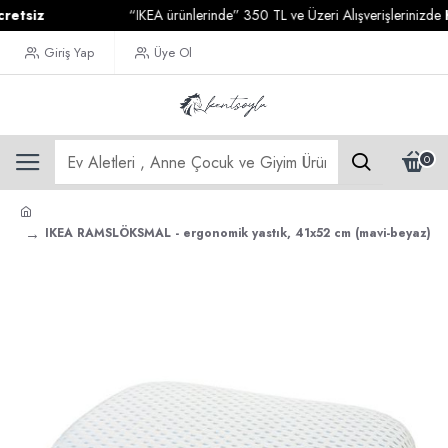
iz
“IKEA ürünlerinde” 350 TL ve Üzeri Alışverişlerinizde
Karg
Giriş Yap
Üye Ol
0
IKEA RAMSLÖKSMAL - ergonomik yastık, 41x52 cm (mavi-beyaz)