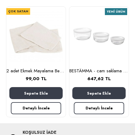
ÇOK SATAN
YENI ÜRÜN
nlık, 19 cm (cam-kahverengi)
2 adet Ekmek Mayalama Bezi 50x70 cm, %100 Pamuk Amerikan Pasa Bezi
BESTÄMMA - cam saklama kabı seti (cam)
99,00 TL
647,62 TL
Sepete Ekle
Sepete Ekle
Detaylı İncele
Detaylı İncele
KOŞULSUZ İADE