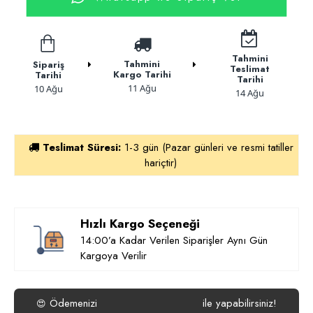
Tahmini
Tahmini
Sipariş
Teslimat
Kargo Tarihi
Tarihi
Tarihi
11 Ağu
10 Ağu
14 Ağu
Teslimat Süresi:
1-3 gün (Pazar günleri ve resmi tatiller
hariçtir)
Hızlı Kargo Seçeneği
14:00’a Kadar Verilen Siparişler Aynı Gün
Kargoya Verilir
Ödemenizi
isterseniz
Havale/EFT
ile yapabilirsiniz!
😍