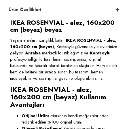
Ürün Özellikleri
IKEA ROSENVIAL - alez, 160x200
cm (beyaz) beyaz
Yaşam alanlarınıza şıklık katan
IKEA ROSENVIAL - alez,
160x200 cm (beyaz)
, Kentsoylu güvencesiyle evlerinize
geliyor.
Antalya
merkezli lojistik ağımız ve
Kentsoylu
profesyonelliği ile hazırlanan siparişleriniz, orijinal
kutusunda ve faturalı olarak tarafınıza ulaştırılır. Hem estetik
hem de kaliteyi bir arada sunan bu tasarımı hemen
inceleyebilir ve siparişinizi güvenle oluşturabilirsiniz.
IKEA ROSENVIAL - alez,
160x200 cm (beyaz) Kullanım
Avantajları
Orijinal Ürün:
Markanın kendi mağazalarından
tedarik edilen %100 orijinal ürün.
Güvenli Paketleme:
Kargo sürecinde zarar