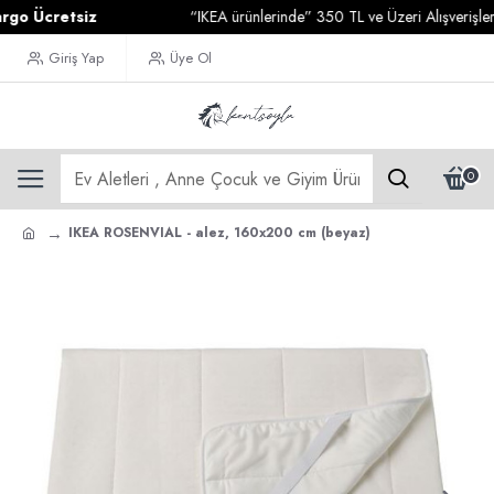
Ücretsiz
“IKEA ürünlerinde” 350 TL ve Üzeri Alışverişleriniz
Giriş Yap
Üye Ol
0
IKEA ROSENVIAL - alez, 160x200 cm (beyaz)