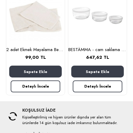
nlık, 19 cm (cam-kahverengi)
2 adet Ekmek Mayalama Bezi 50x70 cm, %100 Pamuk Amerikan Pasa Bezi
BESTÄMMA - cam saklama kabı seti (cam)
99,00 TL
647,62 TL
Sepete Ekle
Sepete Ekle
Detaylı İncele
Detaylı İncele
KOŞULSUZ İADE
Kişiselleştirilmiş ve hijyen ürünler dışında yer alan tüm
ürünlerde 14 gün koşulsuz iade imkanınız bulunmaktadır.