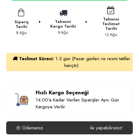
Tahmini
Tahmini
Sipariş
Teslimat
Kargo Tarihi
Tarihi
Tarihi
9 Ağu
8 Ağu
12 Ağu
Teslimat Süresi:
1-3 gün (Pazar günleri ve resmi tatiller
hariçtir)
Hızlı Kargo Seçeneği
14:00’a Kadar Verilen Siparişler Aynı Gün
Kargoya Verilir
Ödemenizi
ile yapabilirsiniz!
😍