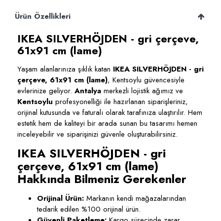
Ürün Özellikleri
IKEA SILVERHÖJDEN - gri çerçeve,
61x91 cm (lame)
Yaşam alanlarınıza şıklık katan
IKEA SILVERHÖJDEN - gri
çerçeve, 61x91 cm (lame)
, Kentsoylu güvencesiyle
evlerinize geliyor.
Antalya
merkezli lojistik ağımız ve
Kentsoylu
profesyonelliği ile hazırlanan siparişleriniz,
orijinal kutusunda ve faturalı olarak tarafınıza ulaştırılır. Hem
estetik hem de kaliteyi bir arada sunan bu tasarımı hemen
inceleyebilir ve siparişinizi güvenle oluşturabilirsiniz.
IKEA SILVERHÖJDEN - gri
çerçeve, 61x91 cm (lame)
Hakkında Bilmeniz Gerekenler
Orijinal Ürün:
Markanın kendi mağazalarından
tedarik edilen %100 orijinal ürün.
Güvenli Paketleme:
Kargo sürecinde zarar