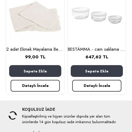
nlık, 19 cm (cam-kahverengi)
2 adet Ekmek Mayalama Bezi 50x70 cm, %100 Pamuk Amerikan Pasa Bezi
BESTÄMMA - cam saklama kabı seti (cam)
99,00 TL
647,62 TL
Sepete Ekle
Sepete Ekle
Detaylı İncele
Detaylı İncele
KOŞULSUZ İADE
Kişiselleştirilmiş ve hijyen ürünler dışında yer alan tüm
ürünlerde 14 gün koşulsuz iade imkanınız bulunmaktadır.