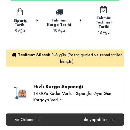
Tahmini
Tahmini
Sipariş
Teslimat
Kargo Tarihi
Tarihi
Tarihi
10 Ağu
9 Ağu
13 Ağu
Teslimat Süresi:
1-3 gün (Pazar günleri ve resmi tatiller
hariçtir)
Hızlı Kargo Seçeneği
14:00’a Kadar Verilen Siparişler Aynı Gün
Kargoya Verilir
Ödemenizi
ile yapabilirsiniz!
😍