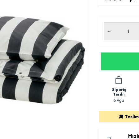
Sipariş
Tarihi
6 Ağu
Teslim
Hızl