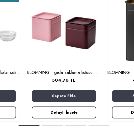
BESTÄMMA - cam saklama kabı seti (cam)
BLOMNING - gıda saklama kutusu, 10x10x10 cm (kahverengi kırmızı-pembe)
504,76 TL
Sepete Ekle
Detaylı İncele
D