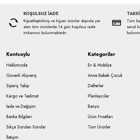
KOŞULSUZ İADE
TAKSİ
Kişiselleştirilmiş ve hijyen ürünler dışında yer
Tüm ban
alan tüm ürünlerde 14 gün koşulsuz iade
sanal ka
imkanınız bulunmaktadır.
bulunma
Kentsoylu
Kategoriler
Hakkımızda
Ev & Mobilya
Güvenli Alışveriş
Anne Bebek Çocuk
Sipariş Takip
Defterler
Kargo ve Teslimat
Planlayıcılar
İade ve Değişim
Banyo
Banka Bilgileri
Ürün Fırsatları
Sıkça Sorulan Sorular
Tüm Ürünler
İletişim