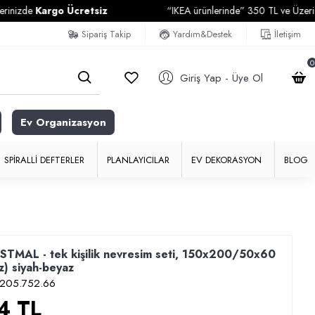
rgo Ücretsiz
“IKEA ürünlerinde” 350 TL ve Üzeri Alışverişle
Sipariş Takip
Yardım&Destek
İletişim
0
Giriş Yap - Üye Ol
Ev Organizasyon
SPIRALLI DEFTERLER
PLANLAYICILAR
EV DEKORASYON
BLOG
MAL - tek kişilik nevresim seti, 150x200/50x60
z) siyah-beyaz
205.752.66
4 TL