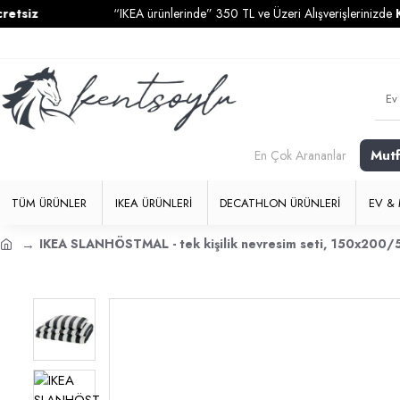
“IKEA ürünlerinde” 350 TL ve Üzeri Alışverişlerinizde
Kargo Ücr
Mut
En Çok Arananlar
TÜM ÜRÜNLER
IKEA ÜRÜNLERI
DECATHLON ÜRÜNLERI
EV & 
IKEA SLANHÖSTMAL - tek kişilik nevresim seti, 150x200/