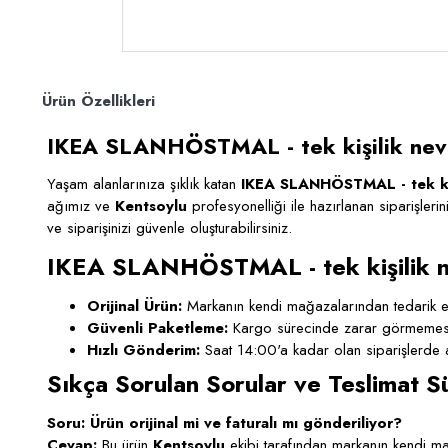
Ürün Özellikleri
IKEA SLANHÖSTMAL - tek kişilik nevr
Yaşam alanlarınıza şıklık katan
IKEA SLANHÖSTMAL - tek kiş
ağımız ve
Kentsoylu
profesyonelliği ile hazırlanan siparişlerin
ve siparişinizi güvenle oluşturabilirsiniz.
IKEA SLANHÖSTMAL - tek kişilik ne
Orijinal Ürün:
Markanın kendi mağazalarından tedarik ed
Güvenli Paketleme:
Kargo sürecinde zarar görmemesi i
Hızlı Gönderim:
Saat 14:00'a kadar olan siparişlerde a
Sıkça Sorulan Sorular ve Teslimat S
Soru: Ürün orijinal mi ve faturalı mı gönderiliyor?
Cevap:
Bu ürün
Kentsoylu
ekibi tarafından markanın kendi mağ