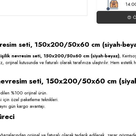
14:00
Ö
😍
esim seti, 150x200/50x60 cm (siyah-beya
ilik nevresim seti, 150x200/50x60 cm (siyah-beyaz)
, Kentso
iz, orijinal kutusunda ve faturalı olarak tarafınıza ulaştırılır. Hem estet
vresim seti, 150x200/50x60 cm (siyah-
ilen %100 orijinal ürün.
çin özel paketleme teknikleri.
ynı gün kargo avantajı.
üreci
azalarından orijinal ve faturalı olarak tedarik edilerek, zarar görmeden