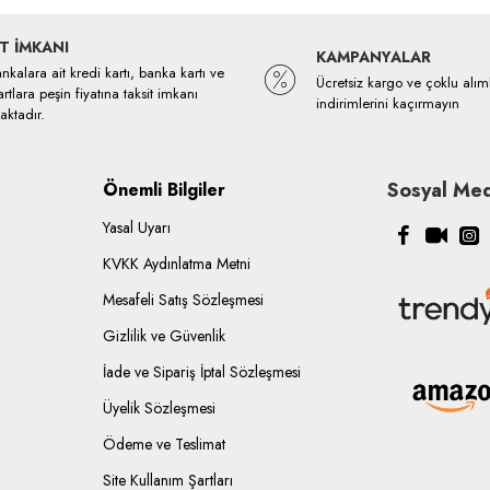
T İMKANI
KAMPANYALAR
kalara ait kredi kartı, banka kartı ve
Ücretsiz kargo ve çoklu alım
rtlara peşin fiyatına taksit imkanı
indirimlerini kaçırmayın
ktadır.
Sosyal Med
Önemli Bilgiler
Yasal Uyarı
KVKK Aydınlatma Metni
Mesafeli Satış Sözleşmesi
Gizlilik ve Güvenlik
İade ve Sipariş İptal Sözleşmesi
Üyelik Sözleşmesi
Ödeme ve Teslimat
Site Kullanım Şartları