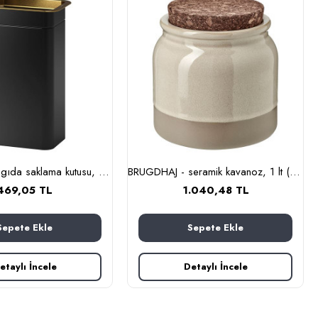
BLOMNING - gıda saklama kutusu, 11x7x20 cm (siyah)
BRUGDHAJ - seramik kavanoz, 1 lt (bej)
469,05 TL
1.040,48 TL
Sepete Ekle
Sepete Ekle
etaylı İncele
Detaylı İncele