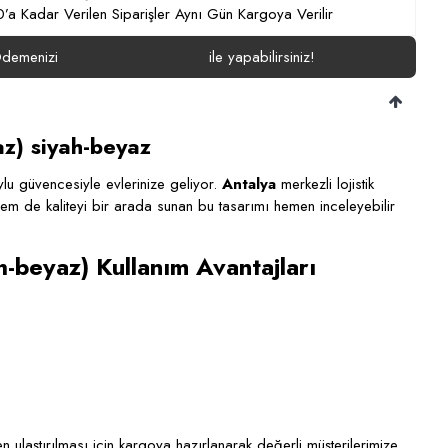
’a Kadar Verilen Siparişler Aynı Gün Kargoya Verilir
demenizi
ile yapabilirsiniz!
z) siyah-beyaz
ylu güvencesiyle evlerinize geliyor.
Antalya
merkezli lojistik
ik hem de kaliteyi bir arada sunan bu tasarımı hemen inceleyebilir
beyaz) Kullanım Avantajları
 ulaştırılması için kargoya hazırlanarak değerli müşterilerimize