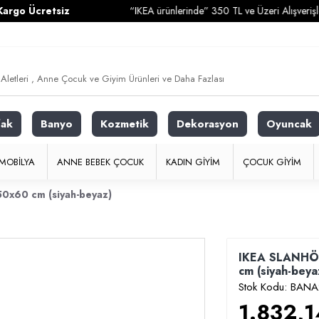
etsiz
“IKEA ürünlerinde” 350 TL ve Üzeri Alışverişlerinizde
Ka
fak
Banyo
Kozmetik
Dekorasyon
Oyuncak
MOBILYA
ANNE BEBEK ÇOCUK
KADIN GIYIM
ÇOCUK GIYIM
50x60 cm (siyah-beyaz)
IKEA SLANHÖST
cm (siyah-beya
Stok Kodu:
BANA
1.832,1