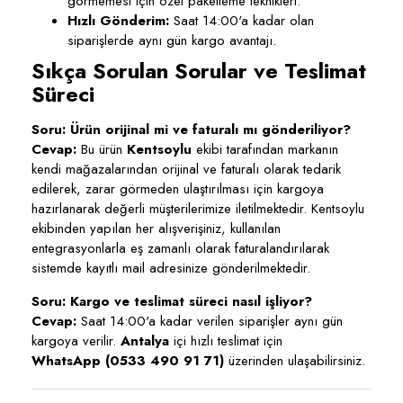
görmemesi için özel paketleme teknikleri.
Hızlı Gönderim:
Saat 14:00'a kadar olan
siparişlerde aynı gün kargo avantajı.
Sıkça Sorulan Sorular ve Teslimat
Süreci
Soru: Ürün orijinal mi ve faturalı mı gönderiliyor?
Cevap:
Bu ürün
Kentsoylu
ekibi tarafından markanın
kendi mağazalarından orijinal ve faturalı olarak tedarik
edilerek, zarar görmeden ulaştırılması için kargoya
hazırlanarak değerli müşterilerimize iletilmektedir. Kentsoylu
ekibinden yapılan her alışverişiniz, kullanılan
entegrasyonlarla eş zamanlı olarak faturalandırılarak
sistemde kayıtlı mail adresinize gönderilmektedir.
Soru: Kargo ve teslimat süreci nasıl işliyor?
Cevap:
Saat 14:00'a kadar verilen siparişler aynı gün
kargoya verilir.
Antalya
içi hızlı teslimat için
WhatsApp (0533 490 91 71)
üzerinden ulaşabilirsiniz.