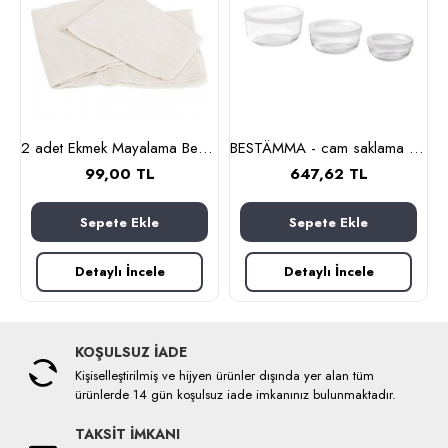
nlık, 19 cm (cam-kahverengi)
2 adet Ekmek Mayalama Bezi 50x70 cm, %100 Pamuk Amerikan Pasa Bezi
BESTÄMMA - cam saklama kabı seti (cam)
99,00 TL
647,62 TL
Sepete Ekle
Sepete Ekle
Detaylı İncele
Detaylı İncele
KOŞULSUZ İADE
Kişiselleştirilmiş ve hijyen ürünler dışında yer alan tüm
ürünlerde 14 gün koşulsuz iade imkanınız bulunmaktadır.
TAKSİT İMKANI