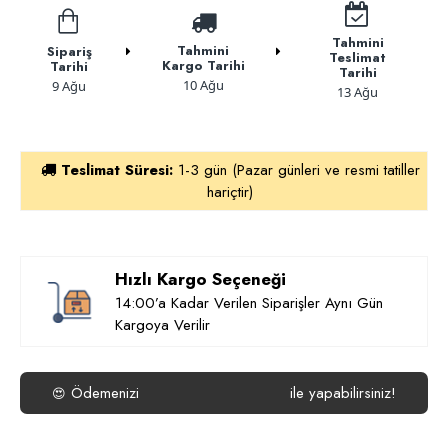
Tahmini
Tahmini
Sipariş
Teslimat
Kargo Tarihi
Tarihi
Tarihi
10 Ağu
9 Ağu
13 Ağu
Teslimat Süresi:
1-3 gün (Pazar günleri ve resmi tatiller
hariçtir)
Hızlı Kargo Seçeneği
14:00’a Kadar Verilen Siparişler Aynı Gün
Kargoya Verilir
Ödemenizi
ile yapabilirsiniz!
😍