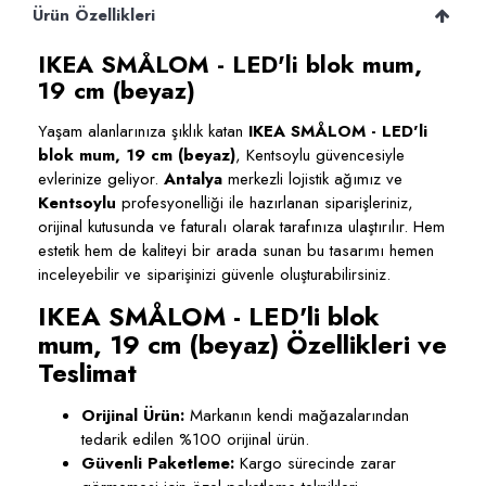
Ürün Özellikleri
IKEA SMÅLOM - LED'li blok mum,
19 cm (beyaz)
Yaşam alanlarınıza şıklık katan
IKEA SMÅLOM - LED'li
blok mum, 19 cm (beyaz)
, Kentsoylu güvencesiyle
evlerinize geliyor.
Antalya
merkezli lojistik ağımız ve
Kentsoylu
profesyonelliği ile hazırlanan siparişleriniz,
orijinal kutusunda ve faturalı olarak tarafınıza ulaştırılır. Hem
estetik hem de kaliteyi bir arada sunan bu tasarımı hemen
inceleyebilir ve siparişinizi güvenle oluşturabilirsiniz.
IKEA SMÅLOM - LED'li blok
mum, 19 cm (beyaz) Özellikleri ve
Teslimat
Orijinal Ürün:
Markanın kendi mağazalarından
tedarik edilen %100 orijinal ürün.
Güvenli Paketleme:
Kargo sürecinde zarar