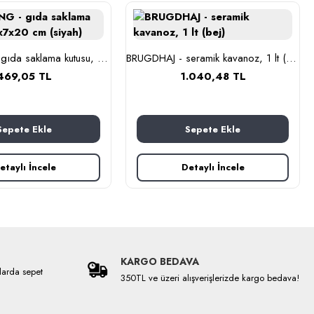
BLOMNING - gıda saklama kutusu, 11x7x20 cm (siyah)
BRUGDHAJ - seramik kavanoz, 1 lt (bej)
469,05 TL
1.040,48 TL
Sepete Ekle
Sepete Ekle
etaylı İncele
Detaylı İncele
KARGO BEDAVA
larda sepet
350TL ve üzeri alışverişlerizde kargo bedava!