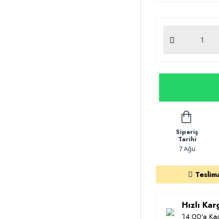
Sipariş
Tarihi
7 Ağu
Teslim
Hızlı Ka
14:00’a Kad