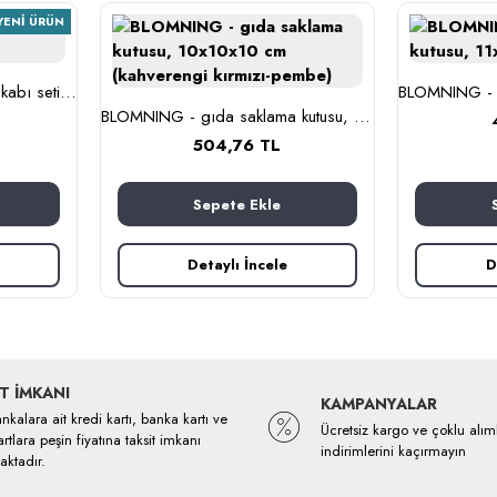
YENI ÜRÜN
BESTÄMMA - cam saklama kabı seti (cam)
BLOMNING - gıda saklama kutusu, 10x10x10 cm (kahverengi kırmızı-pembe)
504,76 TL
Sepete Ekle
Detaylı İncele
D
T İMKANI
KAMPANYALAR
kalara ait kredi kartı, banka kartı ve
Ücretsiz kargo ve çoklu alım
rtlara peşin fiyatına taksit imkanı
indirimlerini kaçırmayın
ktadır.