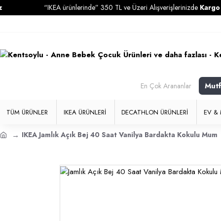
“IKEA ürünlerinde” 350 TL ve Üzeri Alışverişlerinizde
Kargo Ücret
Mut
En Çok Arananlar
TÜM ÜRÜNLER
IKEA ÜRÜNLERI
DECATHLON ÜRÜNLERI
EV & 
IKEA Jamlık Açık Bej 40 Saat Vanilya Bardakta Kokulu Mum