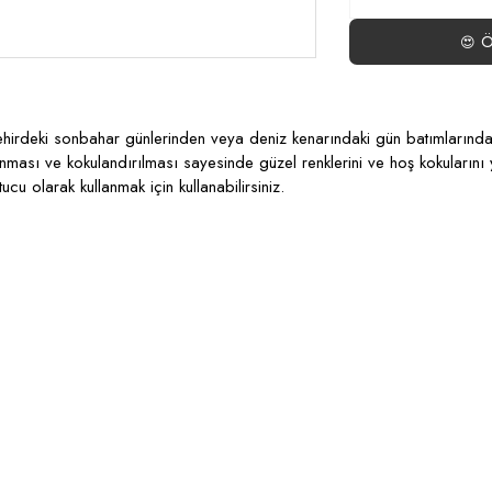
Ö
😍
su. Şehirdeki sonbahar günlerinden veya deniz kenarındaki gün batımların
nması ve kokulandırılması sayesinde güzel renklerini ve hoş kokuların
u olarak kullanmak için kullanabilirsiniz.