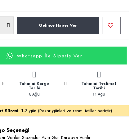
Gelince Haber Ver
Whatsapp İle Sipariş Ver
Tahmini Kargo
Tahmini Teslimat
Tarihi
Tarihi
8 Ağu
11 Ağu
at Süresi:
1-3 gün (Pazar günleri ve resmi tatiller hariçtir)
rgo Seçeneği
ar Verilen Siparişler Aynı Gün Kargoya Verilir