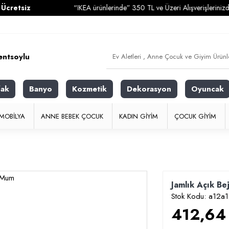
siz
“IKEA ürünlerinde” 350 TL ve Üzeri Alışverişlerinizde
Karg
fak
Banyo
Kozmetik
Dekorasyon
Oyuncak
MOBILYA
ANNE BEBEK ÇOCUK
KADIN GIYIM
ÇOCUK GIYIM
Jamlık Açık Be
Stok Kodu:
a12a
412,64