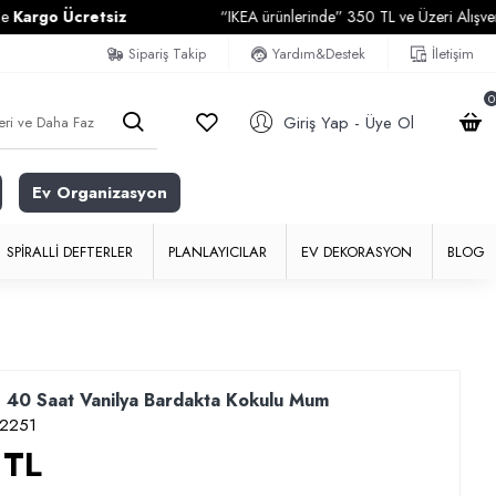
o Ücretsiz
“IKEA ürünlerinde” 350 TL ve Üzeri Alışverişleri
Sipariş Takip
Yardım&Destek
İletişim
0
Giriş Yap - Üye Ol
Ev Organizasyon
SPIRALLI DEFTERLER
PLANLAYICILAR
EV DEKORASYON
BLOG
j 40 Saat Vanilya Bardakta Kokulu Mum
12251
 TL