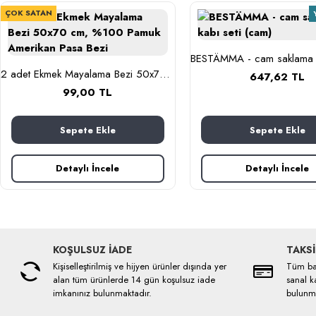
ÇOK SATAN
2 adet Ekmek Mayalama Bezi 50x70 cm, %100 Pamuk Amerikan Pasa Bezi
647,62 TL
99,00 TL
Sepete Ekle
Sepete Ekle
Detaylı İncele
Detaylı İncele
KOŞULSUZ İADE
TAKSİ
Kişiselleştirilmiş ve hijyen ürünler dışında yer
Tüm ban
alan tüm ürünlerde 14 gün koşulsuz iade
sanal ka
imkanınız bulunmaktadır.
bulunma