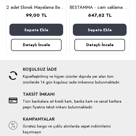
m (cam-kahverengi)
2 adet Ekmek Mayalama Bezi 50x70 cm, %100 Pamuk Amerikan Pasa Bezi
BESTÄMMA - cam saklama kabı seti (cam)
99,00 TL
647,62 TL
Sepete Ekle
Sepete Ekle
Detaylı İncele
Detaylı İncele
KOŞULSUZ İADE
Kişiselleştirilmiş ve hijyen ürünler dışında yer alan tüm
ürünlerde 14 gün koşulsuz iade imkanınız bulunmaktadır.
TAKSİT İMKANI
Tüm bankalara ait kredi kartı, banka kartı ve sanal kartlara
peşin fiyatına taksit imkanı bulunmaktadır.
KAMPANYALAR
Ücretsiz kargo ve çoklu alımlarda sepet indirimlerini
kaçırmayın