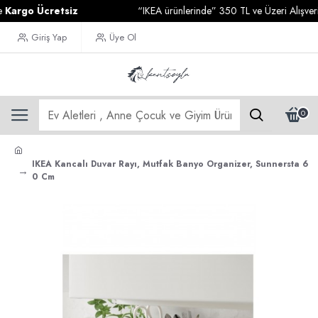
rgo Ücretsiz
“IKEA ürünlerinde” 350 TL ve Üzeri Alışverişler
Giriş Yap
Üye Ol
0
IKEA Kancalı Duvar Rayı, Mutfak Banyo Organizer, Sunnersta 6
0 Cm