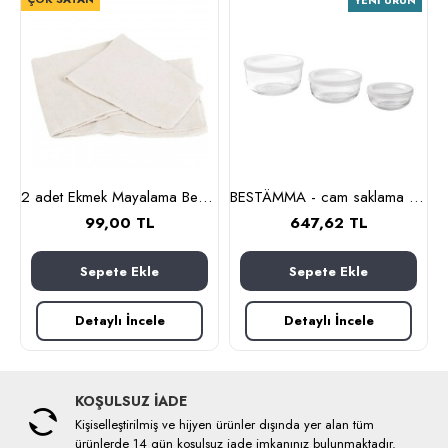
YENI ÜRÜN
m (cam-kahverengi)
2 adet Ekmek Mayalama Bezi 50x70 cm, %100 Pamuk Amerikan Pasa Bezi
BESTÄMMA - cam saklama kabı seti (cam)
99,00 TL
647,62 TL
Sepete Ekle
Sepete Ekle
Detaylı İncele
Detaylı İncele
KOŞULSUZ İADE
Kişiselleştirilmiş ve hijyen ürünler dışında yer alan tüm
ürünlerde 14 gün koşulsuz iade imkanınız bulunmaktadır.