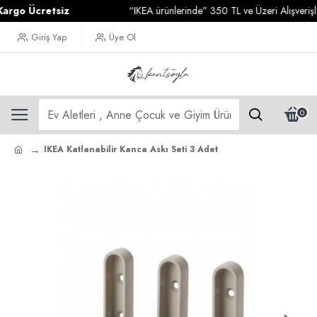
go Ücretsiz
“IKEA ürünlerinde” 350 TL ve Üzeri Alışverişler
Giriş Yap
Üye Ol
0
IKEA Katlanabilir Kanca Askı Seti 3 Adet