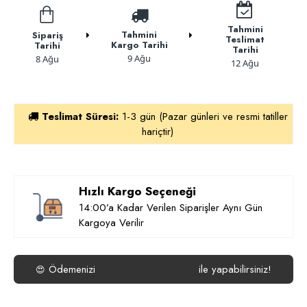
Tahmini
Tahmini
Sipariş
Teslimat
Kargo Tarihi
Tarihi
Tarihi
9 Ağu
8 Ağu
12 Ağu
Teslimat Süresi:
1-3 gün (Pazar günleri ve resmi tatiller
hariçtir)
Hızlı Kargo Seçeneği
14:00’a Kadar Verilen Siparişler Aynı Gün
Kargoya Verilir
Ödemenizi
ile yapabilirsiniz!
😍