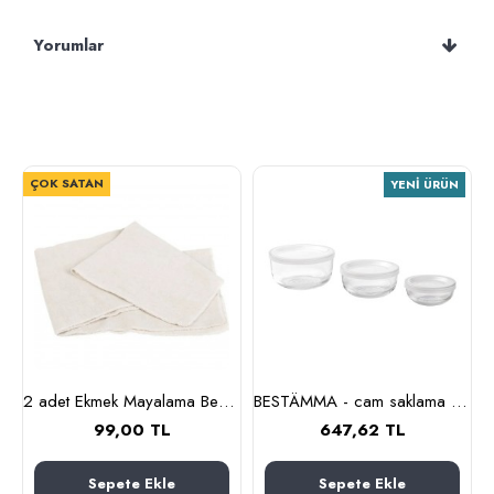
Yorumlar
ÇOK SATAN
YENI ÜRÜN
lanmaz çelik)
2 adet Ekmek Mayalama Bezi 50x70 cm, %100 Pamuk Amerikan Pasa Bezi
BESTÄMMA - cam saklama kabı seti (cam)
99,00 TL
647,62 TL
Sepete Ekle
Sepete Ekle