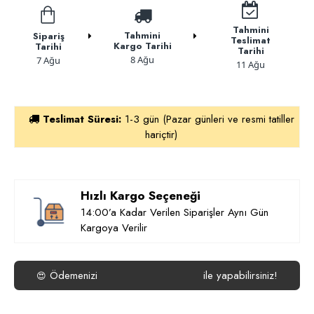
Tahmini
Tahmini
Sipariş
Teslimat
Kargo Tarihi
Tarihi
Tarihi
8 Ağu
7 Ağu
11 Ağu
Teslimat Süresi:
1-3 gün (Pazar günleri ve resmi tatiller
hariçtir)
Hızlı Kargo Seçeneği
14:00’a Kadar Verilen Siparişler Aynı Gün
Kargoya Verilir
Ödemenizi
ile yapabilirsiniz!
😍