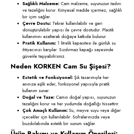
Sağlıklı Malzeme:
Cam malzeme, suyunuzun tadını
ve tazeliğini korur. Kimyasal madde içermez, sağlıklı
bir içim sağlar.
Çevre Dostu:
Tekrar kullanılabilir ve geri
dönüştürülebilir yapısı ile çevre dostudur. Plastik
kullanımını azaltarak doğaya katkıda bulunur.
Pratik Kullanım:
1 litrelik kapasitesi ile günlük su
ihtiyacınızı karşılar. Sızdırmaz kapağı sayesinde
güvenle taşıyabilirsiniz.
Neden KORKEN Cam Su Şişesi?
Estetik ve Fonksiyonel:
Şık tasarımıyla her
anınıza eşlik eder, fonksiyonel yapısıyla pratik
kullanım sunar.
Doğal ve Taze:
Camın doğal yapısı, suyunuzun
tazeliğini korur ve her yudumda doğallığı hissettirir.
Çok Amaçlı Kullanım:
Su, meyve suyu veya diğer
içecekler için kullanılabilir. Sofralarınızda veya
buzdolabında estetik bir sunum sağlar.
Ürün Bakımı ve Kullanım Önerileri: