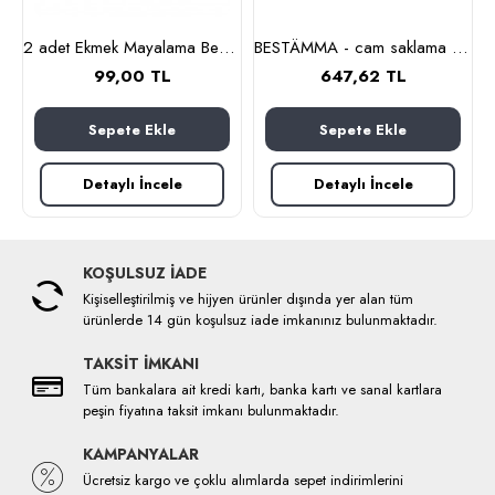
nlık, 19 cm (cam-kahverengi)
2 adet Ekmek Mayalama Bezi 50x70 cm, %100 Pamuk Amerikan Pasa Bezi
BESTÄMMA - cam saklama kabı seti (cam)
99,00 TL
647,62 TL
Sepete Ekle
Sepete Ekle
Detaylı İncele
Detaylı İncele
KOŞULSUZ İADE
Kişiselleştirilmiş ve hijyen ürünler dışında yer alan tüm
ürünlerde 14 gün koşulsuz iade imkanınız bulunmaktadır.
TAKSİT İMKANI
Tüm bankalara ait kredi kartı, banka kartı ve sanal kartlara
peşin fiyatına taksit imkanı bulunmaktadır.
KAMPANYALAR
Ücretsiz kargo ve çoklu alımlarda sepet indirimlerini