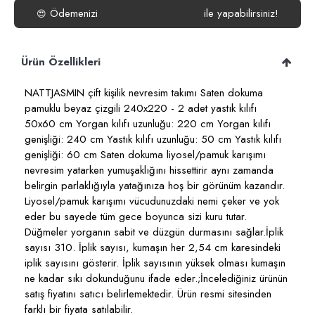
Ödemenizi
ile yapabilirsiniz!
😍
Ürün Özellikleri
NATTJASMIN çift kişilik nevresim takımı Saten dokuma
pamuklu beyaz çizgili 240x220 - 2 adet yastık kılıfı
50x60 cm Yorgan kılıfı uzunluğu: 220 cm Yorgan kılıfı
genişliği: 240 cm Yastık kılıfı uzunluğu: 50 cm Yastık kılıfı
genişliği: 60 cm Saten dokuma liyosel/pamuk karışımı
nevresim yatarken yumuşaklığını hissettirir aynı zamanda
belirgin parlaklığıyla yatağınıza hoş bir görünüm kazandır.
Liyosel/pamuk karışımı vücudunuzdaki nemi çeker ve yok
eder bu sayede tüm gece boyunca sizi kuru tutar.
Düğmeler yorganın sabit ve düzgün durmasını sağlar.İplik
sayısı 310. İplik sayısı, kumaşın her 2,54 cm karesindeki
iplik sayısını gösterir. İplik sayısının yüksek olması kumaşın
ne kadar sıkı dokunduğunu ifade eder.;İncelediğiniz ürünün
satış fiyatını satıcı belirlemektedir. Ürün resmi sitesinden
farklı bir fiyata satılabilir.