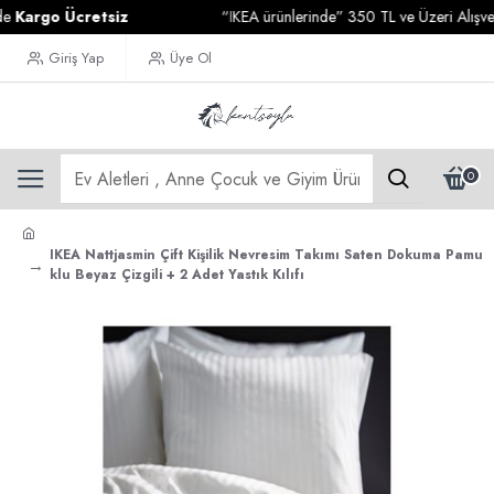
rgo Ücretsiz
“IKEA ürünlerinde” 350 TL ve Üzeri Alışverişle
Giriş Yap
Üye Ol
0
IKEA Nattjasmin Çift Kişilik Nevresim Takımı Saten Dokuma Pamu
klu Beyaz Çizgili + 2 Adet Yastık Kılıfı