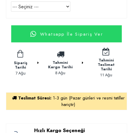
Whatsapp İle Sipariş Ver
Tahmini
Tahmini
Sipariş
Teslimat
Kargo Tarihi
Tarihi
Tarihi
8 Ağu
7 Ağu
11 Ağu
Teslimat Süresi:
1-3 gün (Pazar günleri ve resmi tatiller
hariçtir)
Hızlı Kargo Seçeneği