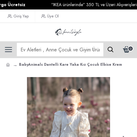
cretsiz
“IKEA ürünlerinde” 350 TL ve Üzeri Alışverişlerinizde
Giriş Yap
Üye Ol
0
BabyAnimals Dantelli Kare Yaka Kız Çocuk Elbise Krem