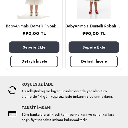
ı Kız Çocuk Elbise Beyaz
BabyAnimals Dantelli Fiyonklu Çiçekli Kız Çocuk Krem
BabyAnimals Dantelli Robalı Ekoseli Kız Çocuk Elbise Kırmızı
990,00 TL
990,00 TL
Sepete Ekle
Sepete Ekle
Detaylı İncele
Detaylı İncele
KOŞULSUZ İADE
Kişiselleştirilmiş ve hijyen ürünler dışında yer alan tüm
ürünlerde 14 gün koşulsuz iade imkanınız bulunmaktadır.
TAKSİT İMKANI
Tüm bankalara ait kredi kartı, banka kartı ve sanal kartlara
peşin fiyatına taksit imkanı bulunmaktadır.