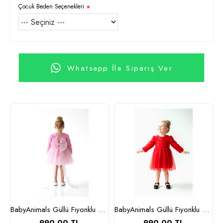
Çocuk Beden Seçenekleri
Whatsapp İle Sipariş Ver
e Kırmızı
BabyAnimals Güllü Fiyonklu Tüllü Tütü Kız Çocuk Elbise Pembe
BabyAnimals Güllü Fiyonklu Tüllü Tütü Kız Çocuk Elbise Kırmızı
990,00 TL
990,00 TL