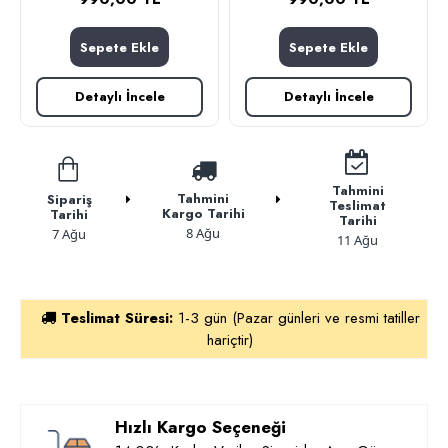
Sepete Ekle
Sepete Ekle
Detaylı İncele
Detaylı İncele
Tahmini
Tahmini
Sipariş
Teslimat
Kargo Tarihi
Tarihi
Tarihi
8 Ağu
7 Ağu
11 Ağu
Teslimat Süresi:
1-3 gün (Pazar günleri ve resmi tatiller
hariçtir)
Hızlı Kargo Seçeneği