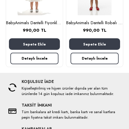
ı Kız Çocuk Elbise Beyaz
BabyAnimals Dantelli Fiyonklu Çiçekli Kız Çocuk Krem
BabyAnimals Dantelli Robalı Ekoseli Kız Çocuk Elbise Kırmızı
990,00 TL
990,00 TL
Sepete Ekle
Sepete Ekle
Detaylı İncele
Detaylı İncele
KOŞULSUZ İADE
Kişiselleştirilmiş ve hijyen ürünler dışında yer alan tüm
ürünlerde 14 gün koşulsuz iade imkanınız bulunmaktadır.
TAKSİT İMKANI
Tüm bankalara ait kredi kartı, banka kartı ve sanal kartlara
peşin fiyatına taksit imkanı bulunmaktadır.
KAMPANYALAR