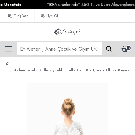
etsiz
“IKEA ürünlerinde” 350 TL ve Üzeri Alışverişlerinizde
K
Giriş Yap
Üye Ol
0
BabyAnimals Güllü Fiyonklu Tüllü Tütü Kız Çocuk Elbise Beyaz