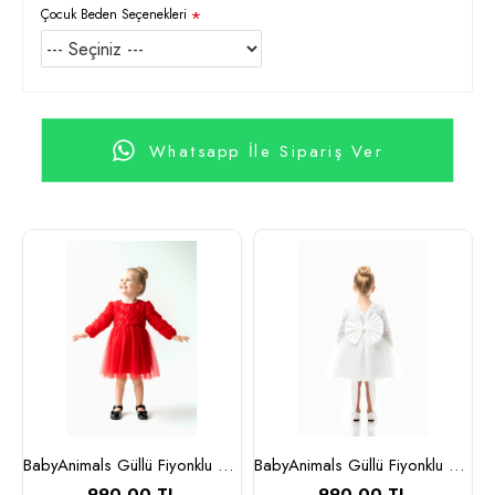
Çocuk Beden Seçenekleri
Whatsapp İle Sipariş Ver
ise Beyaz
BabyAnimals Güllü Fiyonklu Tüllü Tütü Kız Çocuk Elbise Kırmızı
BabyAnimals Güllü Fiyonklu Tüllü Tütü Kız Çocuk Elbise Beyaz
990,00 TL
990,00 TL