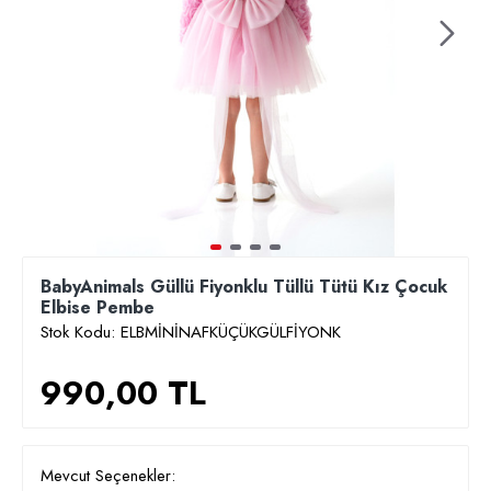
BabyAnimals Güllü Fiyonklu Tüllü Tütü Kız Çocuk
Elbise Pembe
Stok Kodu:
ELBMİNİNAFKÜÇÜKGÜLFİYONK
990,00 TL
Mevcut Seçenekler: