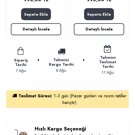
Sepete Ekle
Sepete Ekle
Detaylı İncele
Detaylı İncele
Tahmini
Tahmini
Sipariş
Teslimat
Kargo Tarihi
Tarihi
Tarihi
8 Ağu
7 Ağu
11 Ağu
Teslimat Süresi:
1-3 gün (Pazar günleri ve resmi tatiller
hariçtir)
Hızlı Kargo Seçeneği