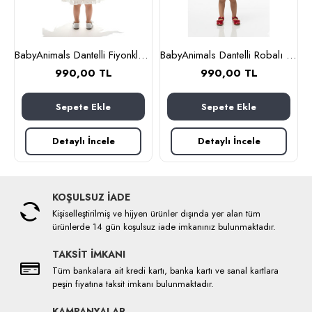
ı Kız Çocuk Elbise Beyaz
BabyAnimals Dantelli Fiyonklu Çiçekli Kız Çocuk Krem
BabyAnimals Dantelli Robalı Ekoseli Kız Çocuk Elbise Kırmızı
990,00 TL
990,00 TL
Sepete Ekle
Sepete Ekle
Detaylı İncele
Detaylı İncele
KOŞULSUZ İADE
Kişiselleştirilmiş ve hijyen ürünler dışında yer alan tüm
ürünlerde 14 gün koşulsuz iade imkanınız bulunmaktadır.
TAKSİT İMKANI
Tüm bankalara ait kredi kartı, banka kartı ve sanal kartlara
peşin fiyatına taksit imkanı bulunmaktadır.
KAMPANYALAR