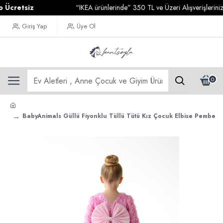
etsiz
“IKEA ürünlerinde” 350 TL ve Üzeri Alışverişlerinizde
Ka
Giriş Yap
Üye Ol
0
BabyAnimals Güllü Fiyonklu Tüllü Tütü Kız Çocuk Elbise Pembe