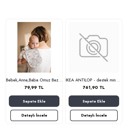
Bebek,Anne,Baba Omuz Bezi ve Mama Önlüğü, İkili Set, OEKO-TEX sertifikalı, Burpy Bip Organic Cloth KRAL AYI Desenli Feeding Cloth%100 Pamuk Multi-Use Burp Cloth and Bib 67x28 cm
IKEA ANTILOP - destek minderi kılıfı (çok renkli)
79,99 TL
761,90 TL
Sepete Ekle
Sepete Ekle
Detaylı İncele
Detaylı İncele