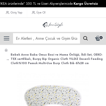
ürünlerinde” 350 TL ve Üzeri Alışverişlerinizde
Kargo Ücretsiz
Giriş Yap
Üye Ol
0
Bebek Anne Baba Omuz Bezi ve Mama Önlüğü, İkili Set, OEKO-
TEX sertifikalı, Burpy Bip Organic Cloth YILDIZ Desenli Feeding
Cloth%100 Pamuk Multi-Use Burp Cloth Bib 67x28 cm