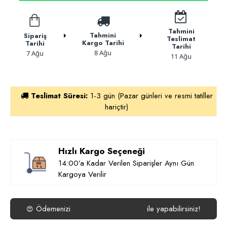
Tahmini
Tahmini
Sipariş
Teslimat
Kargo Tarihi
Tarihi
Tarihi
8 Ağu
7 Ağu
11 Ağu
Teslimat Süresi:
1-3 gün (Pazar günleri ve resmi tatiller
hariçtir)
Hızlı Kargo Seçeneği
14:00’a Kadar Verilen Siparişler Aynı Gün
Kargoya Verilir
Ödemenizi
ile yapabilirsiniz!
😍