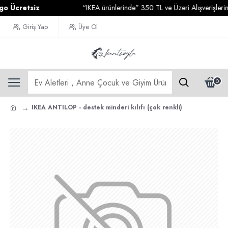
retsiz
“IKEA ürünlerinde” 350 TL ve Üzeri Alışverişlerinizde
K
Giriş Yap
Üye Ol
0
IKEA ANTILOP - destek minderi kılıfı (çok renkli)