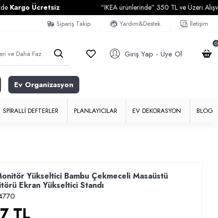
o Ücretsiz
“IKEA ürünlerinde” 350 TL ve Üzeri Alışverişlerin
Sipariş Takip
Yardım&Destek
İletişim
0
Giriş Yap - Üye Ol
Ev Organizasyon
SPIRALLI DEFTERLER
PLANLAYICILAR
EV DEKORASYON
BLOG
Monitör Yükseltici Bambu Çekmeceli Masaüstü
itörü Ekran Yükseltici Standı
4770
7 TL