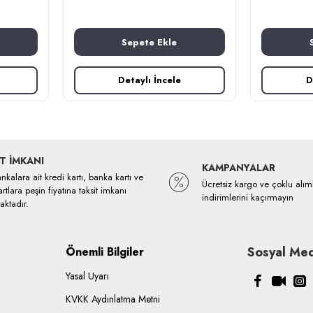
Sepete Ekle
Detaylı İncele
D
T İMKANI
KAMPANYALAR
kalara ait kredi kartı, banka kartı ve
Ücretsiz kargo ve çoklu alım
rtlara peşin fiyatına taksit imkanı
indirimlerini kaçırmayın
ktadır.
Sosyal Med
Önemli Bilgiler
Yasal Uyarı
KVKK Aydınlatma Metni