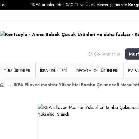
“IKEA ürünlerinde” 350 TL ve Üzeri Alışverişlerinizde
Kargo Ücrets
Mut
En Çok Arananlar
TÜM ÜRÜNLER
IKEA ÜRÜNLERI
DECATHLON ÜRÜNLERI
EV & 
IKEA Elloven Monitör Yükseltici Bambu Çekmeceli Masaüstü 