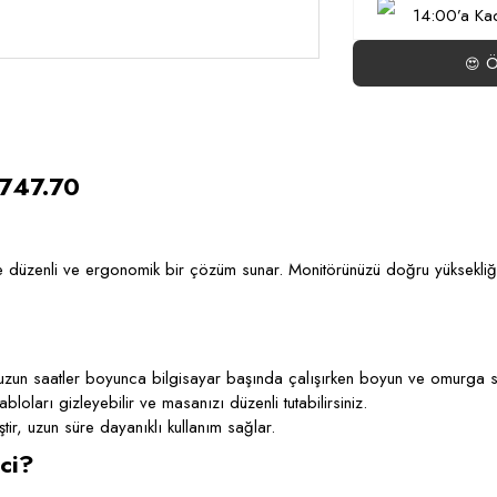
14:00’a Kad
Ö
😍
.747.70
de düzenli ve ergonomik bir çözüm sunar. Monitörünüzü doğru yüksekliğ
uzun saatler boyunca bilgisayar başında çalışırken boyun ve omurga sa
loları gizleyebilir ve masanızı düzenli tutabilirsiniz.
tir, uzun süre dayanıklı kullanım sağlar.
ci?