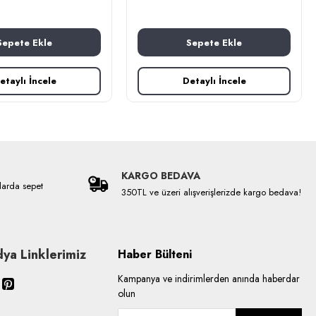
Sepete Ekle
Sepete Ekle
etaylı İncele
Detaylı İncele
KARGO BEDAVA
larda sepet
350TL ve üzeri alışverişlerizde kargo bedava!
ya Linklerimiz
Haber Bülteni
Kampanya ve indirimlerden anında haberdar
olun