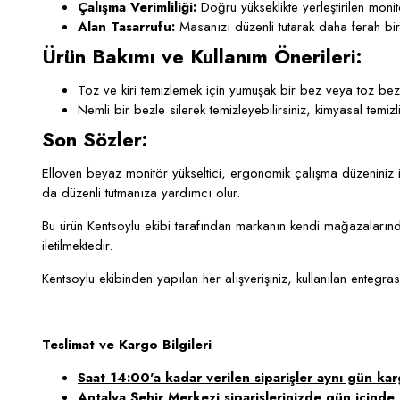
Çalışma Verimliliği:
Doğru yükseklikte yerleştirilen monit
Alan Tasarrufu:
Masanızı düzenli tutarak daha ferah bir
Ürün Bakımı ve Kullanım Önerileri:
Toz ve kiri temizlemek için yumuşak bir bez veya toz bezi
Nemli bir bezle silerek temizleyebilirsiniz, kimyasal temizl
Son Sözler:
Elloven beyaz monitör yükseltici, ergonomik çalışma düzeniniz
da düzenli tutmanıza yardımcı olur.
Bu ürün Kentsoylu ekibi tarafından markanın kendi mağazalarından
iletilmektedir.
Kentsoylu ekibinden yapılan her alışverişiniz, kullanılan entegra
Teslimat ve Kargo Bilgileri
Saat 14:00'a kadar verilen siparişler aynı gün karg
Antalya Şehir Merkezi siparişlerinizde gün içinde s