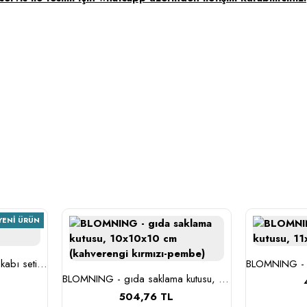
YENI ÜRÜN
BESTÄMMA - cam saklama kabı seti (cam)
BLOMNING - gıda saklama kutusu, 10x10x10 cm (kahverengi kırmızı-pembe)
504,76 TL