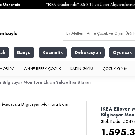
iz
“IKEA ürünlerinde” 350 TL ve Üzeri Alışverişlerinizde
Karg
fak
Banyo
Kozmetik
Dekorasyon
Oyuncak
MOBILYA
ANNE BEBEK ÇOCUK
KADIN GIYIM
ÇOCUK GIYIM
Bilgisayar Monitörü Ekran Yükseltici Standı
IKEA Elloven 
Bilgisayar Mon
Stok Kodu:
5047
1.595,3