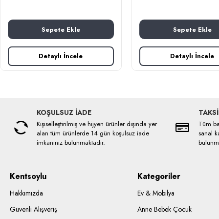
Sepete Ekle
Sepete Ekle
Detaylı İncele
Detaylı İncele
KOŞULSUZ İADE
TAKSİ
Kişiselleştirilmiş ve hijyen ürünler dışında yer
Tüm ban
alan tüm ürünlerde 14 gün koşulsuz iade
sanal ka
imkanınız bulunmaktadır.
bulunma
Kentsoylu
Kategoriler
Hakkımızda
Ev & Mobilya
Güvenli Alışveriş
Anne Bebek Çocuk