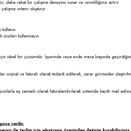
ör, daha rahat bir çalışma deneyimi sunar ve verimliliğinizi artırır.
 çalışma ortamı oluşturur.
 kullanın.
ik ürünleri kullanmayın.
 için ideal bir çözümdür. İşyerinde veya evde masa başında geçirdiğin
 orijinal ve faturalı olarak tedarik edilerek, zarar görmeden ulaştırılm
syonlarla eş zamanlı olarak faturalandırılarak sistemde kayıtlı mail adre
oya verilir.
ervis ile teslim için whatsapp üzerinden iletişim kurabilirsiniz.