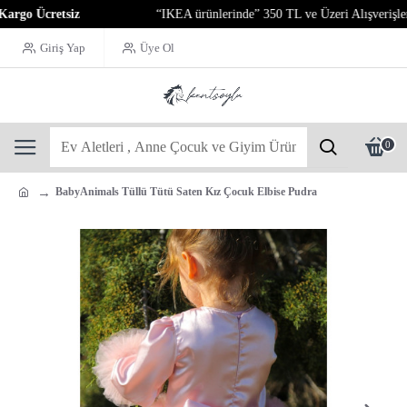
 Ücretsiz
“IKEA ürünlerinde” 350 TL ve Üzeri Alışverişlerinizd
Giriş Yap
Üye Ol
0
BabyAnimals Tüllü Tütü Saten Kız Çocuk Elbise Pudra