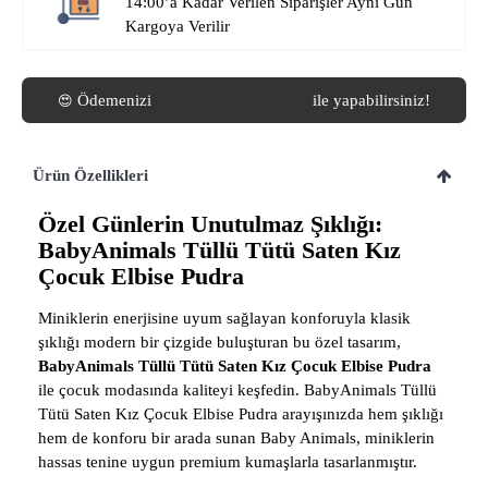
14:00’a Kadar Verilen Siparişler Aynı Gün
Kargoya Verilir
Ödemenizi
isterseniz
Havale/EFT
ile yapabilirsiniz!
😍
Ürün Özellikleri
Özel Günlerin Unutulmaz Şıklığı:
BabyAnimals Tüllü Tütü Saten Kız
Çocuk Elbise Pudra
Miniklerin enerjisine uyum sağlayan konforuyla klasik
şıklığı modern bir çizgide buluşturan bu özel tasarım,
BabyAnimals Tüllü Tütü Saten Kız Çocuk Elbise Pudra
ile çocuk modasında kaliteyi keşfedin. BabyAnimals Tüllü
Tütü Saten Kız Çocuk Elbise Pudra arayışınızda hem şıklığı
hem de konforu bir arada sunan Baby Animals, miniklerin
hassas tenine uygun premium kumaşlarla tasarlanmıştır.