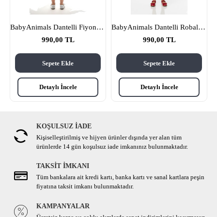
e Pembe
BabyAnimals Dantelli Fiyonklu Çiçekli Kız Çocuk Krem
BabyAnimals Dantelli Robalı Ekoseli Kız Çocuk Elbise Kırmızı
990,00 TL
990,00 TL
Sepete Ekle
Sepete Ekle
Detaylı İncele
Detaylı İncele
KOŞULSUZ İADE
Kişiselleştirilmiş ve hijyen ürünler dışında yer alan tüm
ürünlerde 14 gün koşulsuz iade imkanınız bulunmaktadır.
TAKSİT İMKANI
Tüm bankalara ait kredi kartı, banka kartı ve sanal kartlara peşin
fiyatına taksit imkanı bulunmaktadır.
KAMPANYALAR