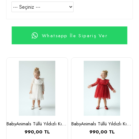
Whatsapp İle Sipariş Ver
 Elbise Kırmızı
BabyAnimals Tüllü Yıldızlı Kız Çocuk Elbise Beyaz
BabyAnimals Tüllü Yıldızlı Kız Çocuk Elbise Kırmızı
990,00 TL
990,00 TL