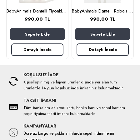
lbise Pembe
BabyAnimals Dantelli Fiyonklu Çiçekli Kız Çocuk Krem
BabyAnimals Dantelli Robalı Ekoseli Kız Çocuk Elbise Kırmızı
990,00 TL
990,00 TL
Sepete Ekle
Sepete Ekle
Detaylı İncele
Detaylı İncele
KOŞULSUZ İADE
Kişiselleştirilmiş ve hijyen ürünler dışında yer alan tüm
ürünlerde 14 gün koşulsuz iade imkanınız bulunmaktadır.
TAKSİT İMKANI
Tüm bankalara ait kredi kartı, banka kartı ve sanal kartlara
peşin fiyatına taksit imkanı bulunmaktadır.
KAMPANYALAR
Ücretsiz kargo ve çoklu alımlarda sepet indirimlerini
kaçırmayın