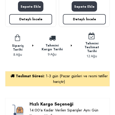
Sepete Ekle
Sepete Ekle
Detaylı İncele
Detaylı İncele
Tahmini
Tahmini
Sipariş
Teslimat
Kargo Tarihi
Tarihi
Tarihi
9 Ağu
8 Ağu
12 Ağu
Teslimat Süresi:
1-3 gün (Pazar günleri ve resmi tatiller
hariçtir)
Hızlı Kargo Seçeneği
14:00’a Kadar Verilen Siparişler Aynı Gün