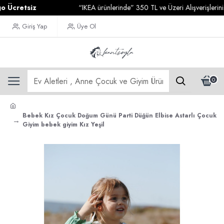
retsiz
“IKEA ürünlerinde” 350 TL ve Üzeri Alışverişlerinizde
K
Giriş Yap
Üye Ol
0
Bebek Kız Çocuk Doğum Günü Parti Düğün Elbise Astarlı Çocuk
Giyim bebek giyim Kız Yeşil