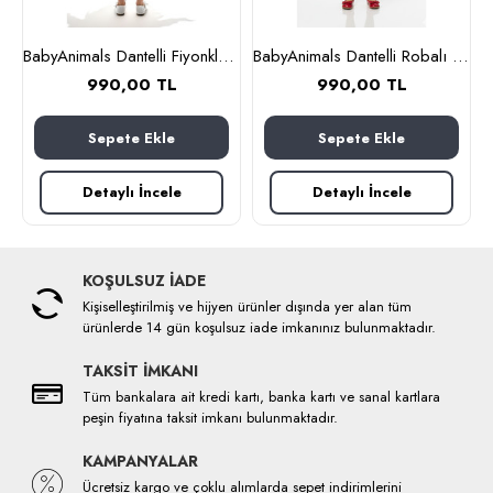
lbise Pembe
BabyAnimals Dantelli Fiyonklu Çiçekli Kız Çocuk Krem
BabyAnimals Dantelli Robalı Ekoseli Kız Çocuk Elbise Kırmızı
990,00 TL
990,00 TL
Sepete Ekle
Sepete Ekle
Detaylı İncele
Detaylı İncele
KOŞULSUZ İADE
Kişiselleştirilmiş ve hijyen ürünler dışında yer alan tüm
ürünlerde 14 gün koşulsuz iade imkanınız bulunmaktadır.
TAKSİT İMKANI
Tüm bankalara ait kredi kartı, banka kartı ve sanal kartlara
peşin fiyatına taksit imkanı bulunmaktadır.
KAMPANYALAR
Ücretsiz kargo ve çoklu alımlarda sepet indirimlerini