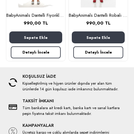
lbise Pembe
BabyAnimals Dantelli Fiyonklu Çiçekli Kız Çocuk Krem
BabyAnimals Dantelli Robalı Ekoseli Kız Çocuk Elbise Kırmızı
990,00 TL
990,00 TL
Sepete Ekle
Sepete Ekle
Detaylı İncele
Detaylı İncele
KOŞULSUZ İADE
Kişiselleştirilmiş ve hijyen ürünler dışında yer alan tüm
ürünlerde 14 gün koşulsuz iade imkanınız bulunmaktadır.
TAKSİT İMKANI
Tüm bankalara ait kredi kartı, banka kartı ve sanal kartlara
peşin fiyatına taksit imkanı bulunmaktadır.
KAMPANYALAR
Ücretsiz kargo ve çoklu alımlarda sepet indirimlerini