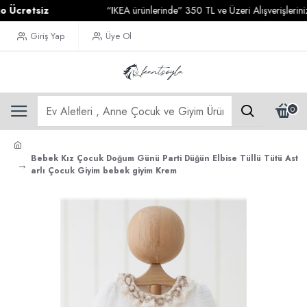
retsiz
“IKEA ürünlerinde” 350 TL ve Üzeri Alışverişlerinizde
K
Giriş Yap
Üye Ol
0
Bebek Kız Çocuk Doğum Günü Parti Düğün Elbise Tüllü Tütü Ast
arlı Çocuk Giyim bebek giyim Krem