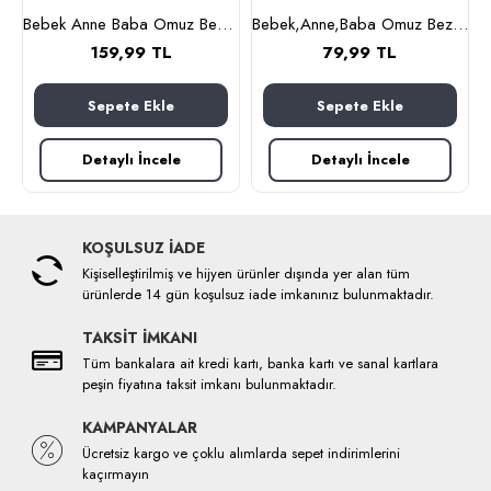
ncak (kahverengi)
Bebek Anne Baba Omuz Bezi ve Mama Önlüğü, İkili Set, OEKO-TEX sertifikalı, Burpy Bip Organic Cloth YILDIZ Desenli Feeding Cloth%100 Pamuk Multi-Use Burp Cloth Bib 67x28 cm
Bebek,Anne,Baba Omuz Bezi ve Mama Önlüğü, İkili Set, OEKO-TEX sertifikalı, Burpy Bip Organic Cloth KRAL AYI Desenli Feeding Cloth%100 Pamuk Multi-Use Burp Cloth and Bib 67x28 cm
159,99 TL
79,99 TL
Sepete Ekle
Sepete Ekle
Detaylı İncele
Detaylı İncele
KOŞULSUZ İADE
Kişiselleştirilmiş ve hijyen ürünler dışında yer alan tüm
ürünlerde 14 gün koşulsuz iade imkanınız bulunmaktadır.
TAKSİT İMKANI
Tüm bankalara ait kredi kartı, banka kartı ve sanal kartlara
peşin fiyatına taksit imkanı bulunmaktadır.
KAMPANYALAR
Ücretsiz kargo ve çoklu alımlarda sepet indirimlerini
kaçırmayın