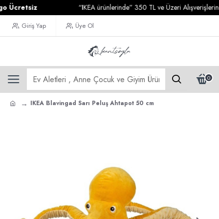
retsiz
“IKEA ürünlerinde” 350 TL ve Üzeri Alışverişlerinizde
Giriş Yap
Üye Ol
0
IKEA Blavingad Sarı Peluş Ahtapot 50 cm