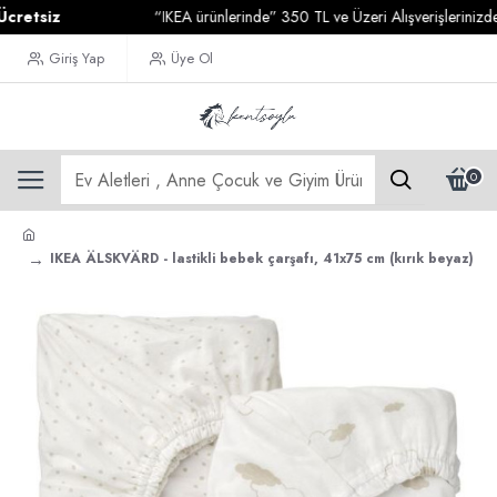
iz
“IKEA ürünlerinde” 350 TL ve Üzeri Alışverişlerinizde
Karg
Giriş Yap
Üye Ol
0
IKEA ÄLSKVÄRD - lastikli bebek çarşafı, 41x75 cm (kırık beyaz)