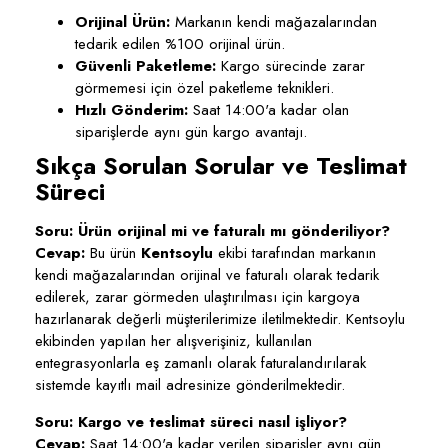
Orijinal Ürün:
Markanın kendi mağazalarından
tedarik edilen %100 orijinal ürün.
Güvenli Paketleme:
Kargo sürecinde zarar
görmemesi için özel paketleme teknikleri.
Hızlı Gönderim:
Saat 14:00'a kadar olan
siparişlerde aynı gün kargo avantajı.
Sıkça Sorulan Sorular ve Teslimat
Süreci
Soru: Ürün orijinal mi ve faturalı mı gönderiliyor?
Cevap:
Bu ürün
Kentsoylu
ekibi tarafından markanın
kendi mağazalarından orijinal ve faturalı olarak tedarik
edilerek, zarar görmeden ulaştırılması için kargoya
hazırlanarak değerli müşterilerimize iletilmektedir. Kentsoylu
ekibinden yapılan her alışverişiniz, kullanılan
entegrasyonlarla eş zamanlı olarak faturalandırılarak
sistemde kayıtlı mail adresinize gönderilmektedir.
Soru: Kargo ve teslimat süreci nasıl işliyor?
Cevap:
Saat 14:00'a kadar verilen siparişler aynı gün