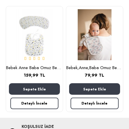
Bebek Anne Baba Omuz Bezi ve Mama Önlüğü, İkili Set, OEKO-TEX sertifikalı, Burpy Bip Organic Cloth YILDIZ Desenli Feeding Cloth%100 Pamuk Multi-Use Burp Cloth Bib 67x28 cm
Bebek,Anne,Baba Omuz Bezi ve Mama Önlüğü, İkili Set, OEKO-TEX sertifikalı, Burpy Bip Organic Cloth KRAL AYI Desenli Feeding Cloth%100 Pamuk Multi-Use Burp Cloth and Bib 67x28 cm
159,99 TL
79,99 TL
Sepete Ekle
Sepete Ekle
Detaylı İncele
Detaylı İncele
KOŞULSUZ İADE