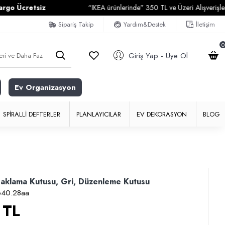
cretsiz
“IKEA ürünlerinde” 350 TL ve Üzeri Alışverişlerinizde
Sipariş Takip
Yardım&Destek
İletişim
0
Giriş Yap - Üye Ol
Ev Organizasyon
SPIRALLI DEFTERLER
PLANLAYICILAR
EV DEKORASYON
BLOG
Saklama Kutusu, Gri, Düzenleme Kutusu
640.28aa
 TL