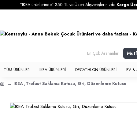
“IKEA ürünlerinde” 350 TL ve Üzeri Alışverişlerinizde
Kargo Ücretsiz
Mut
En Çok Arananlar
TÜM ÜRÜNLER
IKEA ÜRÜNLERI
DECATHLON ÜRÜNLERI
EV & 
IKEA ,Trofast Saklama Kutusu, Gri, Düzenleme Kutusu