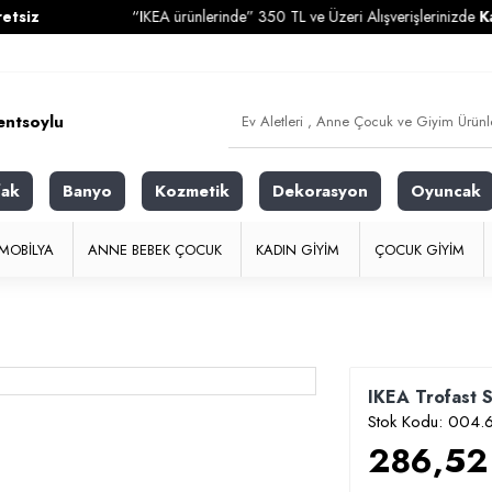
“IKEA ürünlerinde” 350 TL ve Üzeri Alışverişlerinizde
Kargo Ü
fak
Banyo
Kozmetik
Dekorasyon
Oyuncak
MOBILYA
ANNE BEBEK ÇOCUK
KADIN GIYIM
ÇOCUK GIYIM
IKEA Trofast 
Stok Kodu:
004.
286,52