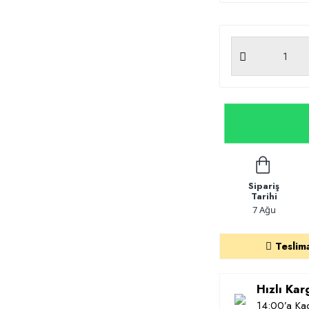
Sipariş
Tarihi
7 Ağu
Teslim
Hızlı Ka
14:00’a Kad