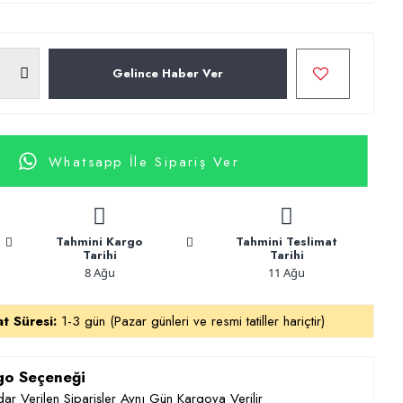
Gelince Haber Ver
Whatsapp İle Sipariş Ver
Tahmini Kargo
Tahmini Teslimat
Tarihi
Tarihi
8 Ağu
11 Ağu
at Süresi:
1-3 gün (Pazar günleri ve resmi tatiller hariçtir)
rgo Seçeneği
ar Verilen Siparişler Aynı Gün Kargoya Verilir