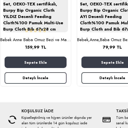
Bebek Anne Baba Omuz Bezi ve Mama Önlüğü, İkili Set, OEKO-TEX sertifikalı, Burpy Bip Organic Cloth YILDIZ Desenli Feeding Cloth%100 Pamuk Multi-Use Burp Cloth Bib 67x28 cm
159,99 TL
79,99 TL
Sepete Ekle
Sepete Ekle
Detaylı İncele
Detaylı İncele
KOŞULSUZ İADE
TAKSİ
Kişiselleştirilmiş ve hijyen ürünler dışında yer
Tüm ban
alan tüm ürünlerde 14 gün koşulsuz iade
sanal ka