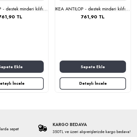
IKEA ANTILOP - destek minderi kılıfı (mavi-beyaz)
IKEA ANTILOP - destek minderi kılıfı (sarı-beyaz)
761,90 TL
761,90 TL
Sepete Ekle
Sepete Ekle
etaylı İncele
Detaylı İncele
KARGO BEDAVA
larda sepet
350TL ve üzeri alışverişlerizde kargo bedava!