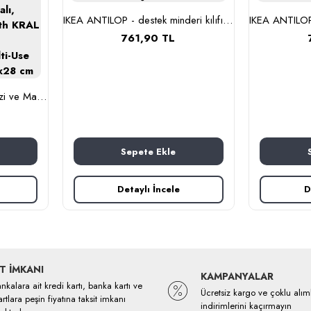
IKEA ANTILOP - destek minderi kılıfı (çok renkli)
761,90 TL
Bebek,Anne,Baba Omuz Bezi ve Mama Önlüğü, İkili Set, OEKO-TEX sertifikalı, Burpy Bip Organic Cloth KRAL AYI Desenli Feeding Cloth%100 Pamuk Multi-Use Burp Cloth and Bib 67x28 cm
Sepete Ekle
Detaylı İncele
D
T İMKANI
KAMPANYALAR
kalara ait kredi kartı, banka kartı ve
Ücretsiz kargo ve çoklu alım
rtlara peşin fiyatına taksit imkanı
indirimlerini kaçırmayın