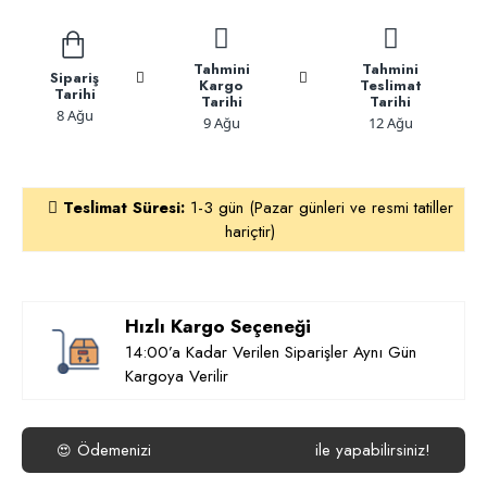
Tahmini
Tahmini
Sipariş
Kargo
Teslimat
Tarihi
Tarihi
Tarihi
8 Ağu
9 Ağu
12 Ağu
Teslimat Süresi:
1-3 gün (Pazar günleri ve resmi tatiller
hariçtir)
Hızlı Kargo Seçeneği
14:00’a Kadar Verilen Siparişler Aynı Gün
Kargoya Verilir
Ödemenizi
ile yapabilirsiniz!
😍