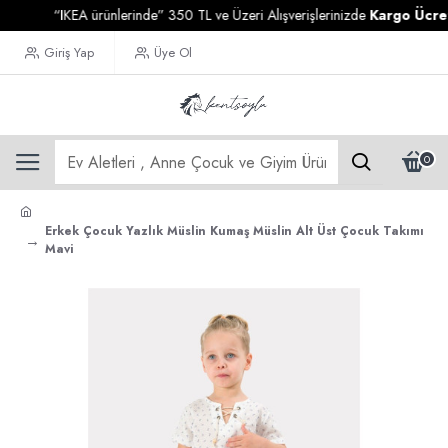
“IKEA ürünlerinde” 350 TL ve Üzeri Alışverişlerinizde
Kargo Ücretsiz
Giriş Yap
Üye Ol
0
Erkek Çocuk Yazlık Müslin Kumaş Müslin Alt Üst Çocuk Takımı
Mavi